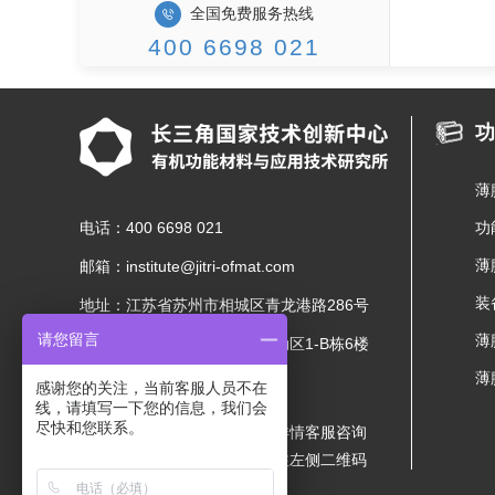
全国免费服务热线
400 6698 021
功
薄
电话：400 6698 021
功
薄
邮箱：institute@jitri-ofmat.com
装
地址：江苏省苏州市相城区青龙港路286号
请您留言
薄
长三角国际研发社区启动区1-B栋6楼
薄
感谢您的关注，当前客服人员不在
线，请填写一下您的信息，我们会
尽快和您联系。
获取更多详情客服咨询
请扫描关注左侧二维码