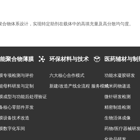
聚合物体系设计，实现特定助剂在载体中的高填充量及高分散均匀度。
能聚合物薄膜
环保材料与技术
医药辅材与制
膜专项检测与评价
六大核心合作模式
功能水凝胶研发
能母料研发与定制
新建/改造产线全流程 服务模式
纳米药物递送
膜成型与功能后处理验证
微针研发检测
备核心零部件开发
精密制造检测
膜设备技术改造
生物活体成像
膜数字化车间
药物/医疗器械研
化妆品研发