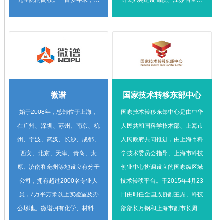
究生院的高校。一百多年来，学
计划A类建设高校、江苏省重点
硕士学位授予单位，是中俄工科
校在治水兴邦的奋斗历程中发展
建设高校、江苏省综合改革试点
大学联盟、工业和信息化部高校
壮大，被誉为“水利高层次创新
高校、江苏省人才强校试点高
联盟、B8协同创新联盟、CDIO
创业人才培养的摇篮和水利科技
校、国家首批深化创新创业教育
工程教育联盟成员单位，素
创新的重要基地”。学校在南京
改革示范高校、全国高校实践育
有“兵器技术人才摇篮”的美誉。
市、常州市设有西康路校区、江
人创新创业基地、教育部首批卓
宁校区和常州校区，占地面积
越工程师培养计划试点高校、专
微谱
国家技术转移东部中心
2462亩。
业学位研究生教育综合改革试点
高校、教育部国防教育特色学
始于2008年，总部位于上海，
国家技术转移东部中心是由中华
校、江苏省落实“科技创新改革
在广州、深圳、苏州、南京、杭
人民共和国科学技术部、上海市
30条”试点高校。学校秉承“明
州、宁波、武汉、长沙、成都、
人民政府共同推进，由上海市科
德、厚学、沉毅、笃行”的校
西安、北京、天津、青岛、太
学技术委员会指导、上海市科技
训，以建成国内一流国际知名创
原、济南和亳州等地设立有分子
创业中心协调设立的国家级区域
业型大学为发展目标，坚持扎根
公司，拥有超过2000名专业人
技术转移平台。于2015年4月23
中国大地办大学，形成了产学研
员，7万平方米以上实验室及办
日由时任全国政协副主席、科技
协同创新的鲜明特色。
公场地。微谱拥有化学、材料、
部部长万钢和上海市副市长周波