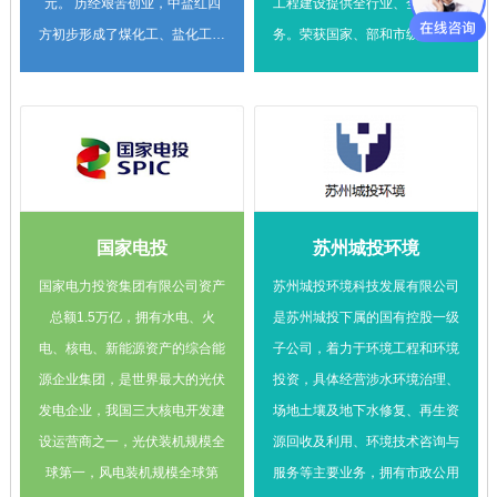
元。 历经艰苦创业，中盐红四
工程建设提供全行业、全过程服
方初步形成了煤化工、盐化工、
务。荣获国家、部和市级各类奖
精细化工及新能源、新型建材等
项近千项，拥有各类专利近千
系列产业布局，成为一个综合性
项。 上海城建设计集团已与本
国家大型化工企业。主要产品有
中心达成长期战略合作，未来将
30万吨合成气制乙二醇、30万
在淤泥质固废处理、水环境治
吨合成氨、30万吨尿素、30万
理、无废城市建设等领域进行开
吨纯碱、33万吨氯化铵、40万
展多方位深度合作。
国家电投
苏州城投环境
吨烧碱、28万吨液氯、26万吨
盐酸、16万吨磷铵、10万吨焦
国家电力投资集团有限公司资产
苏州城投环境科技发展有限公司
亚硫酸钠、10万吨保险粉、13
总额1.5万亿，拥有水电、火
是苏州城投下属的国有控股一级
万吨聚氯乙烯糊树脂、22万吨次
电、核电、新能源资产的综合能
子公司，着力于环境工程和环境
氯酸钠、16万吨双氧水、10万
源企业集团，是世界最大的光伏
投资，具体经营涉水环境治理、
吨碳酸二甲酯、10万吨甲醇、5
发电企业，我国三大核电开发建
场地土壤及地下水修复、再生资
万吨邻（对）氯甲苯、3.1万吨
设运营商之一，光伏装机规模全
源回收及利用、环境技术咨询与
吡咯烷酮系列产品、2.4万吨氯
球第一，风电装机规模全球第
服务等主要业务，拥有市政公用