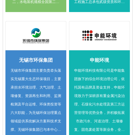
化苄、1万吨邻（对）氯氯苄及
二，水电装机规模全国第二。
工程施工总承包贰级资质和环保
邻（对）氯苯甲醛、5000吨三
国电投已与本中心建立了战略合
工程专业承包壹级资质。 苏州
氯化铁、3000吨磷酸铁、1800
作，未来将在低碳研究、碳核
城投环境已与本中心在固废处理
万标方压缩氢气、1500吨杀虫
算、CCUS等领域内开展深度技
领域进行了深度合作，未来将在
单、9000万安时锂电子电池、
术和项目合作。
苏州大市范围内进一步开展污水
60万m3蒸压石膏砌块等，部分
处理、土壤修复等领域的合作，
主产品产能进入全国前列。
发挥国企示范引领作用。
无锡市环保集团
申能环境
无锡市环保集团主要负责牵头落
申能环境科技有限公司是申能集
实无锡重大生态环保项目，主要
团旗下的综合环境治理公司，依
承担水环境治理、大气治理、土
托国有品牌及资金支持，申能环
壤修复、资源再生和利用、监测
境致力于深耕原有重金属污染治
检测及平台运维、环保类投资等
理、石煤化污水处理及第三方运
六大职能，为无锡环保治理重点
营管理等优势业务，并积极拓展
领域提供系统解决方案和技术支
市政污水、河道治理、土壤修
撑。无锡环保集团已与本中心达
复、固危废处置等新业务，全力