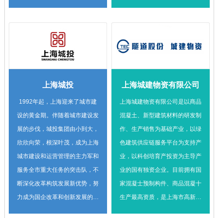
成长期战略合作，双方正在筹备
打造成为实力雄厚的大型环保综
共建环保研究院，将在太湖治
合治理集团。 申能环境已与本
理、海绵城市建设、低碳发展等
中心达成长期战略合作，未来将
领域进行深度合作。
在CCUS、无废城市、水环境治
理、智慧环保等领域进行产业技
术创新与集成的深度合作。
上海城投
上海城建物资有限公司
1992年起，上海迎来了城市建
上海城建物资有限公司是以商品
设的黄金期。伴随着城市建设发
混凝土、新型建筑材料的研发制
展的步伐，城投集团由小到大，
作、生产销售为基础产业，以绿
欣欣向荣，根深叶茂，成为上海
色建筑供应链服务平台为支持产
城市建设和运营管理的主力军和
业，以科创培育产投资为主导产
服务全市重大任务的突击队，不
业的国有独资企业。目前拥有国
断深化改革构筑发展新优势，努
家混凝士预制构件、商品混凝十
力成为国企改革和创新发展的先
生产最高资质，是上海市高新技
行者。
术企业，拥有市级企业技术中