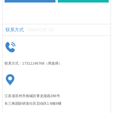
机械物理、可靠性、生物医药、
共同揭牌。 致力于提供技术交
环境、食品、微生物、动物安
易、科技金融、产业孵化全链条
评、化妆品功效评价等多个专业
服务，打通高校、科研机构、企
实验室。
业间科技成果转化通道，构建平
联系方式
台化、国际化、市场化、资本
CONTCAT US
化、专业化的第四方平台，打造
科技成果转化创新生态体系，助
力上海建设“具有全球影响力的
科创中心”。
联系方式：17311146768（周老师）
江苏省苏州市相城区青龙港路286号
长三角国际研发社区启动区1-B栋6楼