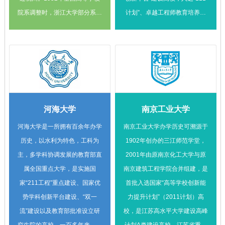
上海以后，发展成为以理、工、
院系调整时，浙江大学部分系科
计划”、卓越工程师教育培养计
医、文、法五大学院著称的综合
转入兄弟高校和中国科学院，留
划、国家建设高水平大学公派研
性大学。
在杭州的主体部分被分为多所单
究生项目、新工科研究与实践项
科性院校，后分别发展为原浙江
目、国家大学生创新性实验计
大学、杭州大学、浙江农业大学
划、国家大学生文化素质教育基
和浙江医科大学。
地、国家创新人才培养示范基
地、国家国际科技合作基地、中
河海大学
南京工业大学
国政府奖学金来华留学生接收院
校、全国创新创业典型经验高
河海大学是一所拥有百余年办学
南京工业大学办学历史可溯源于
校、全国首批深化创新创业教育
历史，以水利为特色，工科为
1902年创办的三江师范学堂，
改革示范高校、全国高校实践育
主，多学科协调发展的教育部直
2001年由原南京化工大学与原
人创新创业基地、首批高等学校
属全国重点大学，是实施国
南京建筑工程学院合并组建，是
科技成果转化和技术转移基地、
家“211工程”重点建设、国家优
首批入选国家“高等学校创新能
全国专利工作试点示范高校等，
势学科创新平台建设、“双一
力提升计划”（2011计划）高
是全国18所获批国家双创示范基
流”建设以及教育部批准设立研
校，是江苏高水平大学建设高峰
地的高校之一，全国首批博士、