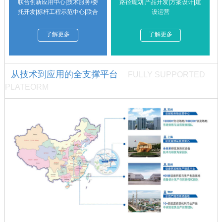
联合创新应用中心|技术服务/委
路径规划|产品开发|方案设计|建
托开发|标杆工程示范中心|联合
设运营
实验室|核心技术孵化转化|成熟
技术转让授权
了解更多
了解更多
从技术到应用的全支撑平台
FULLY SUPPORTED
PLATEORM