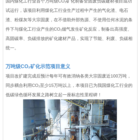
国内煤化工行业首个万吨级CO₂矿化制备全固废负碳建材项目成功
试运行，该项目利用煤化工行业生产过程中产生的气化渣、电石
渣、粉煤灰等大宗固废，在不借助外部热源、不使用任何水泥的条
件下与煤化工行业产生的CO₂烟气发生矿化反应，制备出高强度、
高固碳率、负碳排放的矿化建材产品，实现了节能、利废、负碳相
统一。
万吨级CO₂矿化示范项目意义
项目改扩建完成后预计每年可有效消纳各类大宗固废近100万吨，
同步耦合利用CO₂至少15万吨以上，本项目已为我国煤化工行业的
低碳绿色循环发展之路树立起一座标志性里程碑！