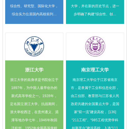
综合性、研究型、国际化大学，
大学，并在新的历史节点，进一
综合实力位居国内高校前列。
步明确了构建“综合性、创新
学校始于1907年德国医生埃里
型、国际化”世界一流大学的愿
希•宝隆在中德两国政府和社会
景目标。
各界支持下创办的同济德文医学
堂。1912年与创办不久的同济
德文工学堂合称同济德文医工学
堂。1917年由华人接办，先后
浙江大学
南京理工大学
改称为同济医工学校和私立同济
医工专门学校。1923年定名为
浙江大学的前身求是书院创立于
南京理工大学位于江苏省南京
同济大学，1927年成为国立大
1897年，为中国人最早创办的
市，是隶属于工业和信息化部，
学。1937年抗日战争全面爆发
新式高等学校之一。1928年，
由工信部、教育部与江苏省人民
后，同济大学经过六次搬迁，先
定名国立浙江大学。抗战期间，
政府共建的全国重点大学，是国
后辗转沪、浙、赣、桂、滇等
浙大举校西迁，在贵州遵义、湄
家“双一流”建设高校， [136]
地，1940年迁至四川宜宾的李
潭等地办学七年，1946年秋回
“211工程”、“985工程优势学科
庄古镇坚持办学。1946年回迁
迁杭州。1952年全国高等学校
创新平台”建设高校，入选“111